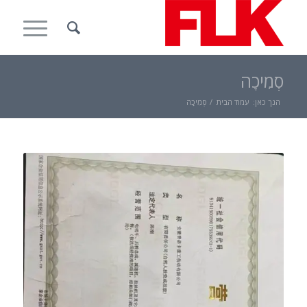
סְמִיכָה
הנך כאן:
עמוד הבית
/
סְמִיכָה