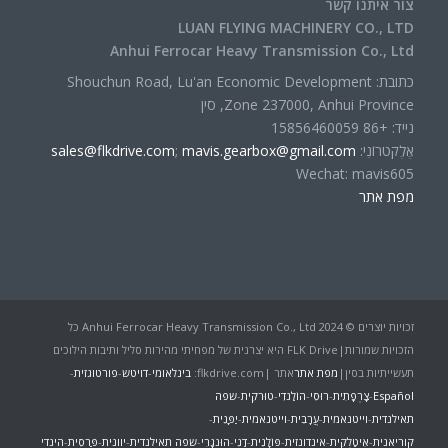
צור איתנו קשר
LUAN FLYING MACHINERY CO., LTD
Anhui Ferrocar Heavy Transmission Co., Ltd
כתובת: Shouchun Road, Lu'an Economic Development
Zone 237000, Anhui Province, סין
נייד: +86 15856460059
אֶלֶקטרוֹנִי:
mavis.gearbox@gmail.com
;
sales@flkdrive.com
Wechat: mavis605
מפת אתר
זכויות יוצרים © 2024 Anhui Ferrocar Heavy Transmission Co., Ltd כל
הזכויות שמורות|FLK Drive היא יצרנית של מפחיתי מהירות סליל ותיבות הילוכים
תעשייתיות בסין|
מפת אתר
אתר |flkdrive.com:
בינלאומי
-
דויטש
-
פורטוגזית
-
Español
-
צָרְפָתִית
-
רוּסִי
-
הוֹלַנדִי
-
טוּרקִית
-
שפה
תאילנדית
-
וייטנאמית
-
עֲרָבִית
-
וייטנאמית
-
יַפָּנִית
-
קוריאנית
-
אִיטַלְקִית
-
אינדונזית
-
פּוֹלָנִית
-
דַנִי
-
הוּנגָרִי
-
שפה תאילנדית
-
יוונית
-
פַּרסִית
-
הינדי