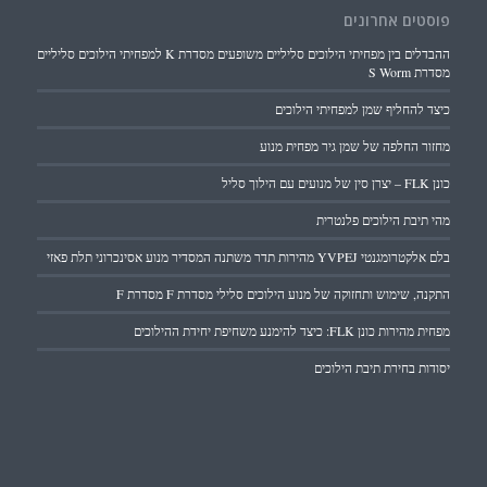
פוסטים אחרונים
ההבדלים בין מפחיתי הילוכים סליליים משופעים מסדרת K למפחיתי הילוכים סליליים
מסדרת S Worm
כיצד להחליף שמן למפחיתי הילוכים
מחזור החלפה של שמן גיר מפחית מנוע
כונן FLK – יצרן סין של מנועים עם הילוך סליל
מהי תיבת הילוכים פלנטרית
בלם אלקטרומגנטי YVPEJ מהירות תדר משתנה המסדיר מנוע אסינכרוני תלת פאזי
התקנה, שימוש ותחזוקה של מנוע הילוכים סלילי מסדרת F מסדרת F
מפחית מהירות כונן FLK: כיצד להימנע משחיפת יחידת ההילוכים
יסודות בחירת תיבת הילוכים