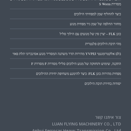
מסדרת S Worm
כיצד להחליף שמן למפחיתי הילוכים
מחזור החלפה של שמן גיר מפחית מנוע
כונן FLK – יצרן סין של מנועים עם הילוך סליל
מהי תיבת הילוכים פלנטרית
בלם אלקטרומגנטי YVPEJ מהירות תדר משתנה המסדיר מנוע אסינכרוני תלת פאזי
התקנה, שימוש ותחזוקה של מנוע הילוכים סלילי מסדרת F מסדרת F
מפחית מהירות כונן FLK: כיצד להימנע משחיפת יחידת ההילוכים
יסודות בחירת תיבת הילוכים
צור איתנו קשר
LUAN FLYING MACHINERY CO., LTD
Anhui Ferrocar Heavy Transmission Co., Ltd