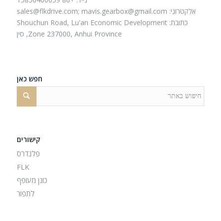
אֶלֶקטרוֹנִי:
mavis.gearbox@gmail.com
sales@flkdrive.com;
כתובת: Shouchun Road, Lu'an Economic Development
Zone 237000, Anhui Province, סין
חפש כאן
קישורים
פלנדרס
FLK
כונן מעופף
לִתְפוֹר