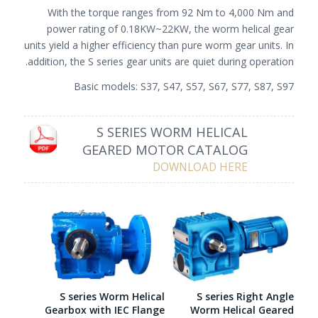
With the torque ranges from 92 Nm to 4,000 Nm and
power rating of 0.18KW~22KW, the worm helical gear
units yield a higher efficiency than pure worm gear units. In
addition, the S series gear units are quiet during operation.
Basic models: S37, S47, S57, S67, S77, S87, S97
S SERIES WORM HELICAL
GEARED MOTOR CATALOG
DOWNLOAD HERE
S series Worm Helical
S series Right Angle
Gearbox with IEC Flange
Worm Helical Geared