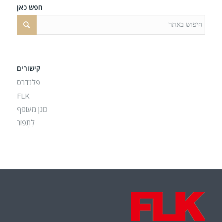
חפש כאן
קישורים
פלנדרס
FLK
כונן מעופף
לִתְפוֹר