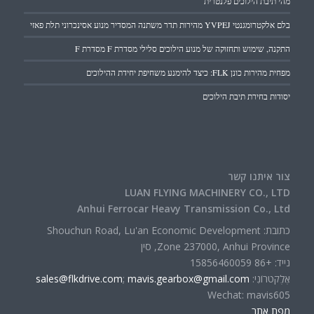
מהי תיבת הילוכים פלנטרית
בלם אלקטרומגנטי YVPEJ מהירות תדר משתנה המסדיר מנוע אסינכרוני תלת פאזי
התקנה, שימוש ותחזוקה של מנוע הילוכים סלילי מסדרת F מסדרת F
מפחית מהירות כונן FLK: כיצד להימנע משחיפת יחידת ההילוכים
יסודות בחירת תיבת הילוכים
צור איתנו קשר
LUAN FLYING MACHINERY CO., LTD
Anhui Ferrocar Heavy Transmission Co., Ltd
כתובת: Shouchun Road, Lu'an Economic Development
Zone 237000, Anhui Province, סין
נייד: +86 15856460059
אֶלֶקטרוֹנִי:
mavis.gearbox@gmail.com
;
sales@flkdrive.com
Wechat: mavis605
מפת אתר