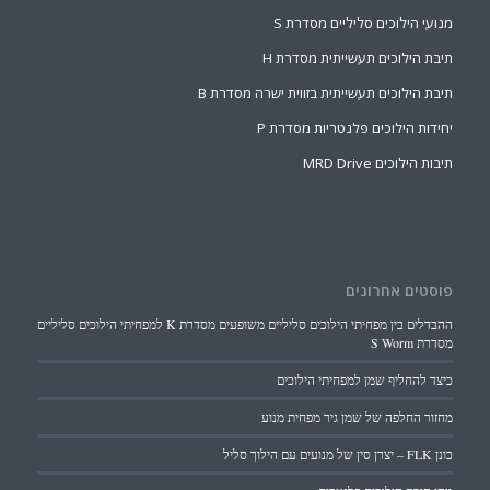
מנועי הילוכים סליליים מסדרת S
תיבת הילוכים תעשייתית מסדרת H
תיבת הילוכים תעשייתית בזווית ישרה מסדרת B
יחידות הילוכים פלנטריות מסדרת P
תיבות הילוכים MRD Drive
פוסטים אחרונים
ההבדלים בין מפחיתי הילוכים סליליים משופעים מסדרת K למפחיתי הילוכים סליליים
מסדרת S Worm
כיצד להחליף שמן למפחיתי הילוכים
מחזור החלפה של שמן גיר מפחית מנוע
כונן FLK – יצרן סין של מנועים עם הילוך סליל