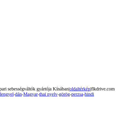
ari sebességváltók gyártója Kínában|
oldaltérkép
|flkdrive.com
lengyel
-
dán
-
Magyar
-
thai nyelv
-
görög
-
perzsa
-
hindi