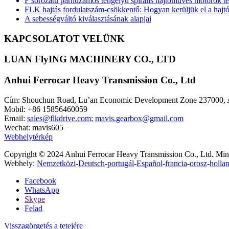
F sorozatú párhuzamos tengelyű spirális hajtóműves motorok tel
FLK hajtás fordulatszám-csökkentő: Hogyan kerüljük el a hajt
A sebességváltó kiválasztásának alapjai
KAPCSOLATOT VELÜNK
LUAN FlyING MACHINERY CO., LTD
Anhui Ferrocar Heavy Transmission Co., Ltd
Cím: Shouchun Road, Lu’an Economic Development Zone 237000, A
Mobil: +86 15856460059
Email:
sales@flkdrive.com
;
mavis.gearbox@gmail.com
Wechat: mavis605
Webhelytérkép
Copyright © 2024 Anhui Ferrocar Heavy Transmission Co., Ltd. Minde
Webhely:
Nemzetközi
-
Deutsch
-
portugál
-
Español
-
francia
-
orosz
-
holla
Facebook
WhatsApp
Skype
Felad
Visszagörgetés a tetejére