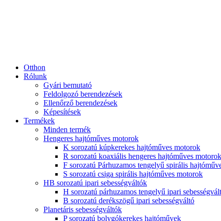
Otthon
Rólunk
Gyári bemutató
Feldolgozó berendezések
Ellenőrző berendezések
Képesítések
Termékek
Minden termék
Hengeres hajtóműves motorok
K sorozatú kúpkerekes hajtóműves motorok
R sorozatú koaxiális hengeres hajtóműves motoro
F sorozatú Párhuzamos tengelyű spirális hajtóműv
S sorozatú csiga spirális hajtóműves motorok
HB sorozatú ipari sebességváltók
H sorozatú párhuzamos tengelyű ipari sebességvál
B sorozatú derékszögű ipari sebességváltó
Planetáris sebességváltók
P sorozatú bolygókerekes hajtóművek