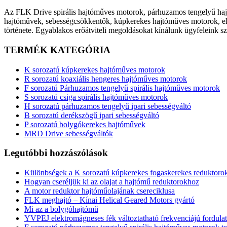
Az FLK Drive spirális hajtóműves motorok, párhuzamos tengelyű haj
hajtóművek, sebességcsökkentők, kúpkerekes hajtóműves motorok, el
története. Egyablakos erőátviteli megoldásokat kínálunk ügyfeleink sz
TERMÉK KATEGÓRIA
K sorozatú kúpkerekes hajtóműves motorok
R sorozatú koaxiális hengeres hajtóműves motorok
F sorozatú Párhuzamos tengelyű spirális hajtóműves motorok
S sorozatú csiga spirális hajtóműves motorok
H sorozatú párhuzamos tengelyű ipari sebességváltó
B sorozatú derékszögű ipari sebességváltó
P sorozatú bolygókerekes hajtóművek
MRD Drive sebességváltók
Legutóbbi hozzászólások
Különbségek a K sorozatú kúpkerekes fogaskerekes reduktorok 
Hogyan cseréljük ki az olajat a hajtómű reduktorokhoz
A motor reduktor hajtóműolajának csereciklusa
FLK meghajtó – Kínai Helical Geared Motors gyártó
Mi az a bolygóhajtómű
YVPEJ elektromágneses fék változtatható frekvenciájú fordula