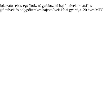
okozatú sebességváltók, négyfokozatú hajtóművek, koaxiális
hajtóművek és bolygókerekes hajtóművek kínai gyártója. 20 éves MFG