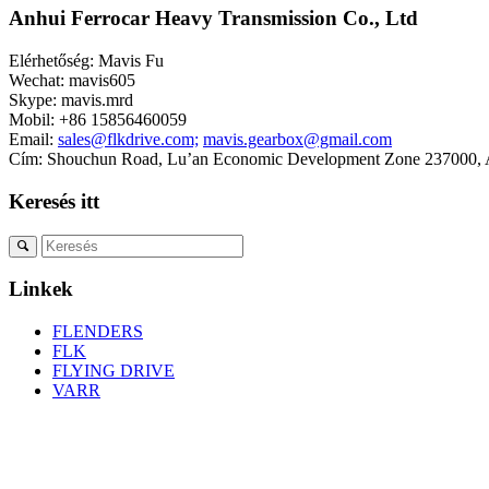
Anhui Ferrocar Heavy Transmission Co., Ltd
Elérhetőség: Mavis Fu
Wechat: mavis605
Skype: mavis.mrd
Mobil: +86 15856460059
Email:
sales@flkdrive.com;
mavis.gearbox@gmail.com
Cím: Shouchun Road, Lu’an Economic Development Zone 237000, A
Keresés itt
Linkek
FLENDERS
FLK
FLYING DRIVE
VARR