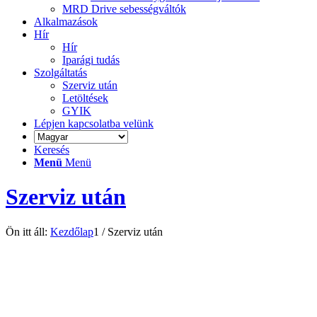
MRD Drive sebességváltók
Alkalmazások
Hír
Hír
Iparági tudás
Szolgáltatás
Szerviz után
Letöltések
GYIK
Lépjen kapcsolatba velünk
Keresés
Menü
Menü
Szerviz után
Ön itt áll:
Kezdőlap
1
/
Szerviz után