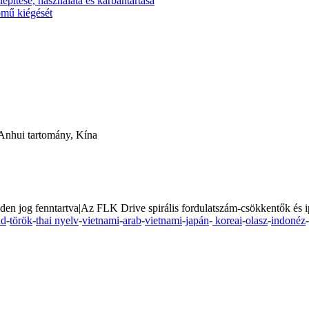
epítése, használata és karbantartása
ómű kiégését
nhui tartomány, Kína
n jog fenntartva|Az FLK Drive spirális fordulatszám-csökkentők és ip
nd
-
török
-
thai nyelv
-
vietnami
-
arab
-
vietnami
-
japán
-
koreai
-
olasz
-
indonéz
-