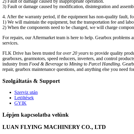
2) Fault or damage caused by inappropriate operation.
3) Fault or damage caused by modification, disintegration and assemb
4. After the warranty period, if the equipment has non-quality fault, f
1) We will maintain the equipment, but the transportation fee and labo
2) When the components need to be changed, we will charge component
For repairs, our Aftermarket team is here to help. Gearbox problems 
services.
FLK Drive has been trusted for
over 20 years
to provide quality prod
gearboxes, gearmotors, speed reducers, inverters, and control product
industry from
Food
&
Beverage
to
Mining
to
Parcel Handling
. Gearb
repair, gearbox maintenance questions, and anything else you need for
Szolgáltatás &
Support
Szerviz után
Letöltések
GYIK
Lépjen kapcsolatba velünk
LUAN FLYING MACHINERY CO., LTD