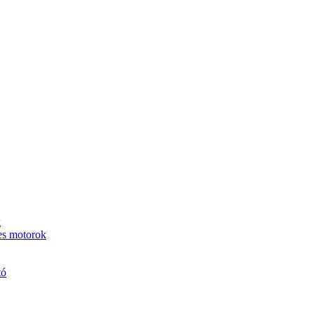
k
es motorok
tó