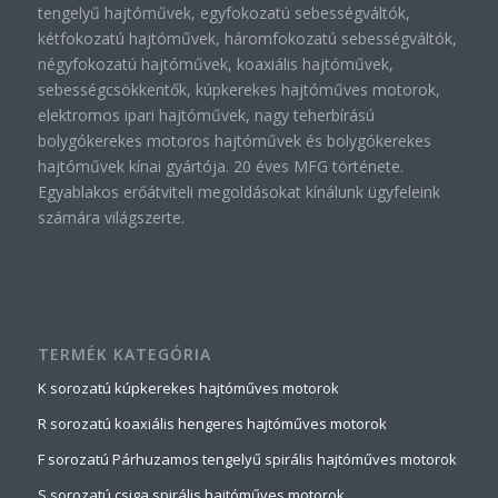
tengelyű hajtóművek, egyfokozatú sebességváltók,
kétfokozatú hajtóművek, háromfokozatú sebességváltók,
négyfokozatú hajtóművek, koaxiális hajtóművek,
sebességcsökkentők, kúpkerekes hajtóműves motorok,
elektromos ipari hajtóművek, nagy teherbírású
bolygókerekes motoros hajtóművek és bolygókerekes
hajtóművek kínai gyártója. 20 éves MFG története.
Egyablakos erőátviteli megoldásokat kínálunk ügyfeleink
számára világszerte.
TERMÉK KATEGÓRIA
K sorozatú kúpkerekes hajtóműves motorok
R sorozatú koaxiális hengeres hajtóműves motorok
F sorozatú Párhuzamos tengelyű spirális hajtóműves motorok
S sorozatú csiga spirális hajtóműves motorok