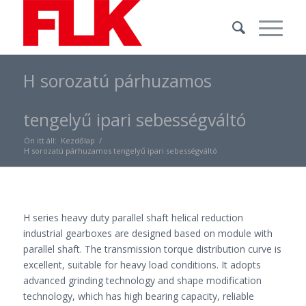
H sorozatú párhuzamos
tengelyű ipari sebességváltó
Ön itt áll:
Kezdőlap
/
H sorozatú párhuzamos tengelyű ipari sebességváltó
H series heavy duty parallel shaft helical reduction
industrial gearboxes are designed based on module with
parallel shaft. The transmission torque distribution curve is
excellent, suitable for heavy load conditions. It adopts
advanced grinding technology and shape modification
technology, which has high bearing capacity, reliable