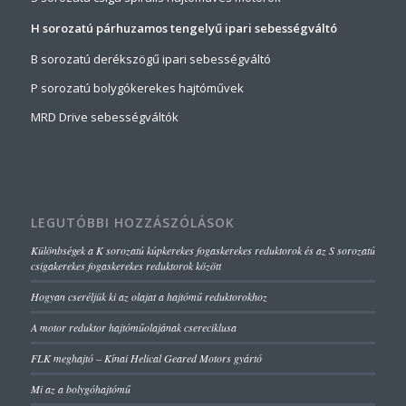
H sorozatú párhuzamos tengelyű ipari sebességváltó
B sorozatú derékszögű ipari sebességváltó
P sorozatú bolygókerekes hajtóművek
MRD Drive sebességváltók
LEGUTÓBBI HOZZÁSZÓLÁSOK
Különbségek a K sorozatú kúpkerekes fogaskerekes reduktorok és az S sorozatú
csigakerekes fogaskerekes reduktorok között
Hogyan cseréljük ki az olajat a hajtómű reduktorokhoz
A motor reduktor hajtóműolajának csereciklusa
FLK meghajtó – Kínai Helical Geared Motors gyártó
Mi az a bolygóhajtómű