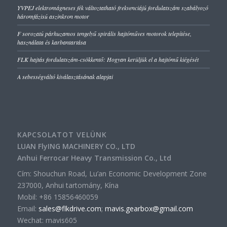
YVPEJ elektromágneses fék változtatható frekvenciájú fordulatszám szabályozó
háromfázisú aszinkron motor
F sorozatú párhuzamos tengelyű spirális hajtóműves motorok telepítése,
használata és karbantartása
FLK hajtás fordulatszám-csökkentő: Hogyan kerüljük el a hajtómű kiégését
A sebességváltó kiválasztásának alapjai
KAPCSOLATOT VELÜNK
LUAN FlyING MACHINERY CO., LTD
Anhui Ferrocar Heavy Transmission Co., Ltd
Cím: Shouchun Road, Lu’an Economic Development Zone
237000, Anhui tartomány, Kína
Mobil: +86 15856460059
Email:
sales@flkdrive.com
;
mavis.gearbox@gmail.com
Wechat: mavis605