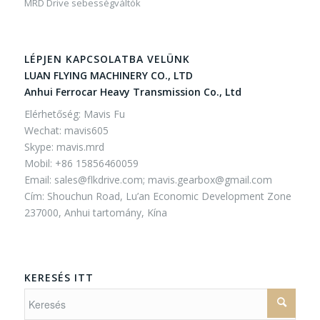
MRD Drive sebességváltók
LÉPJEN KAPCSOLATBA VELÜNK
LUAN FLYING MACHINERY CO., LTD
Anhui Ferrocar Heavy Transmission Co., Ltd
Elérhetőség: Mavis Fu
Wechat: mavis605
Skype: mavis.mrd
Mobil: +86 15856460059
Email:
sales@flkdrive.com;
mavis.gearbox@gmail.com
Cím: Shouchun Road, Lu’an Economic Development Zone
237000, Anhui tartomány, Kína
KERESÉS ITT