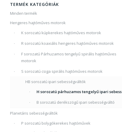
TERMÉK KATEGÓRIÁK
Minden termék
Hengeres hajtóműves motorok
K sorozatú kúpkerekes hajtóműves motorok
R sorozatú koaxiális hengeres hajtóműves motorok
F sorozatú Párhuzamos tengelyű spirális hajtóműves
motorok
S sorozatú csiga spirális hajtóműves motorok
HB sorozatú ipari sebességváltók
H sorozatú párhuzamos tengelyű ipari sebességvá
B sorozatú derékszögű ipari sebességváltó
Planetáris sebességváltók
P sorozatú bolygókerekes hajtóművek