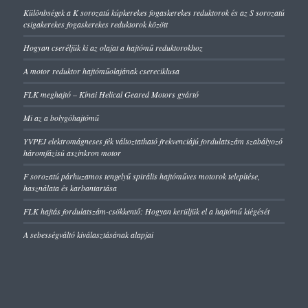
Különbségek a K sorozatú kúpkerekes fogaskerekes reduktorok és az S sorozatú
csigakerekes fogaskerekes reduktorok között
Hogyan cseréljük ki az olajat a hajtómű reduktorokhoz
A motor reduktor hajtóműolajának csereciklusa
FLK meghajtó – Kínai Helical Geared Motors gyártó
Mi az a bolygóhajtómű
YVPEJ elektromágneses fék változtatható frekvenciájú fordulatszám szabályozó
háromfázisú aszinkron motor
F sorozatú párhuzamos tengelyű spirális hajtóműves motorok telepítése,
használata és karbantartása
FLK hajtás fordulatszám-csökkentő: Hogyan kerüljük el a hajtómű kiégését
A sebességváltó kiválasztásának alapjai