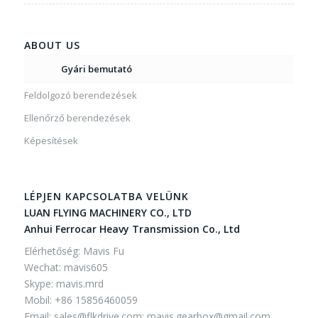
ABOUT US
Gyári bemutató
Feldolgozó berendezések
Ellenőrző berendezések
Képesítések
LÉPJEN KAPCSOLATBA VELÜNK
LUAN FLYING MACHINERY CO., LTD
Anhui Ferrocar Heavy Transmission Co., Ltd
Elérhetőség: Mavis Fu
Wechat: mavis605
Skype: mavis.mrd
Mobil: +86 15856460059
Email:
sales@flkdrive.com;
mavis.gearbox@gmail.com