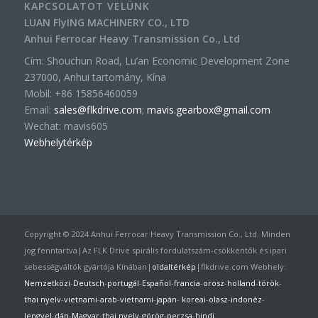
KAPCSOLATOT VELÜNK
LUAN FlyING MACHINERY CO., LTD
Anhui Ferrocar Heavy Transmission Co., Ltd
Cím: Shouchun Road, Lu’an Economic Development Zone
237000, Anhui tartomány, Kína
Mobil: +86 15856460059
Email:
sales@flkdrive.com
;
mavis.gearbox@gmail.com
Wechat: mavis605
Webhelytérkép
Copyright © 2024 Anhui Ferrocar Heavy Transmission Co., Ltd. Minden
jog fenntartva|Az FLK Drive spirális fordulatszám-csökkentők és ipari
sebességváltók gyártója Kínában|
oldaltérkép
|flkdrive.com Webhely:
Nemzetközi
-
Deutsch
-
portugál
-
Español
-
francia
-
orosz
-
holland
-
török
-
thai nyelv
-
vietnami
-
arab
-
vietnami
-
japán
-
koreai
-
olasz
-
indonéz
-
lengyel
-
dán
-
Magyar
-
thai nyelv
-
görög
-
perzsa
-
hindi